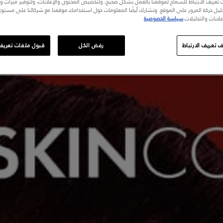
تعريف الارتباط للسماح لموقعنا بالعمل بشكل صحيح، ولتخصيص المحتوى والإعلانات، ولتوفير ميزات و
حليل حركة المرور على الموقع. ونشارك أيضًا المعلومات حول استخدامك موقعنا مع شركائنا على مستو
لانات والتحليلات.
سياسة الخصوصية
 تعريف الارتباط
رفض الكل
قبول ملفات تعريف ا