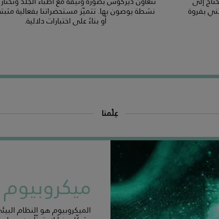
تاج إلى
تتعاون ديركوس بصورة وثيقة مع أطباء الجلد وتختار 
ني بفروة
نشطة يوصون بها. تتميّز مستحضراتنا بفعالية مثبتة 
أو بناءً على اختبارات دلالية.
عِلْمنا
ميكروبيوم
الميكروبيوم هو النظام البيئي