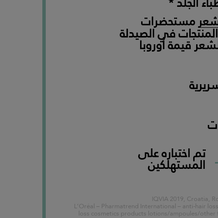
اء الجلد *
شعر
مستحضرات
المنتجات في الصيدلة
شعر قيمة أوروبا
ريرية
ت
تم اختباره على
المستهلكين
**L’Oréal – Pharmatrend International – anti-hair los
loss cosmetics products lotions/ampoules/other f