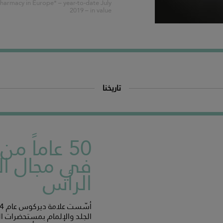
harmacy in Europe* – year-to-date July
2019 – in value
تاريخنا
50 عاماً م
في مجال الع
الرأس
الجلد والإلمام بمستحضرات ال