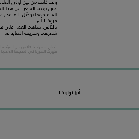
وقد كانت من بين أولى العلام
على نوعية الشعر. من هذا الم
العلمية وما توصّل إليه في مجال
فروة الرأس.
بالتالي، ساهم العمل على فر
شعرهم وطريقة العناية به.
"جناح مختبرات أنغلاس في المؤتمر الوطن
ظهرت الصورة في الصحيفة الداخلية الفرنسية "ntre Nous
أبرز تواريخنا