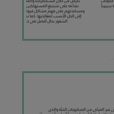
مكوّنات
نحرص من خلال مستحضراتنا والمحتوى الاحترافي ا
سريرياً
نقدّمه على تشجيع المستهلكين للعناية بفروة ال
ومساعدتهم على فهم مشاكل فروة الرأس والشعر ل
إلى الحل الأنسب لمعالجتها. كما نفتخر بمساعدتهم
الشعور بحال أفضل في حياتهم اليومية
 غير المرئي من الميكروبات الحيّة والذي