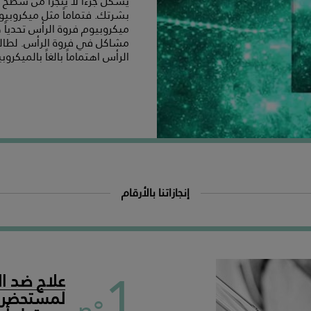
يشكّل جزءاً لا يتجزّأ من سطح 
بشرتك. فتماماً مثل ميكروبيوم
ميكروبيوم فروة الرأس تحدياً ك
مشاكل في فروة الرأس. لطال
الرأس اهتماماً بالغاً بالميكرو
إنجازاتنا بالأرقام
1
علاج ضد ا
لمستحضرات