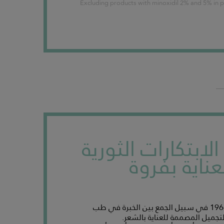
Excluding products with minoxidil 2% and 5% in p
ن الابتكارات الثورية
ناية بفروة
أسّست علامة ديركوس عام 1964 في سبيل الجمع بين الخبرة في طب
تجميل المصممة للعناية بالشعر.