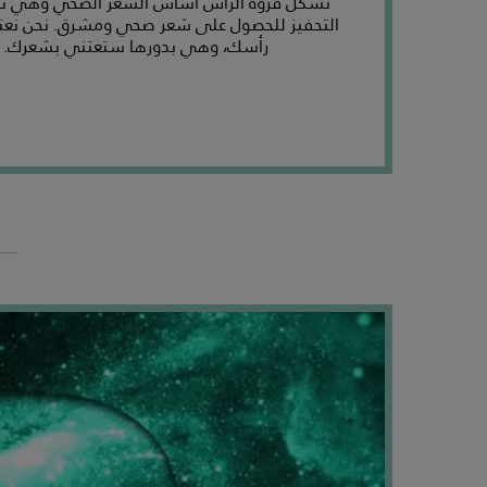
تشكّل فروة الرأس أساس الشعر الصحي وهي تح
التحفيز للحصول على شعر صحي ومشرق. نحن نعت
رأسك، وهي بدورها ستعتني بشعرك.