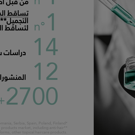
n°
من قبل أطب
1
تساقط ال
التجميل**
n°
لتساقط ال
14
دراسات س
12
المنشورا
2700
+
*IQVIA 2019, Croatia, Romania, Serbia, Spain, Poland, Finland
s products market, including anti-hair
orms, other topical haircare products.