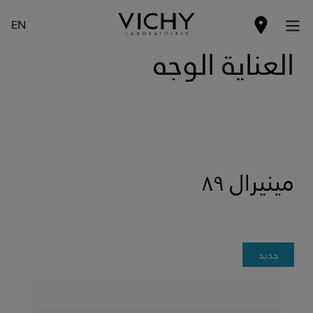
EN
العناية الوجه
مينيرال ٨٩
جديد