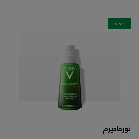
جديد
نورماديرم