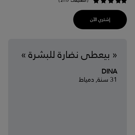
( التعليقات 2117 )
إشتري الآن
« بيعطي نضارة للبشرة »
DINA
31 سنة, دمياط