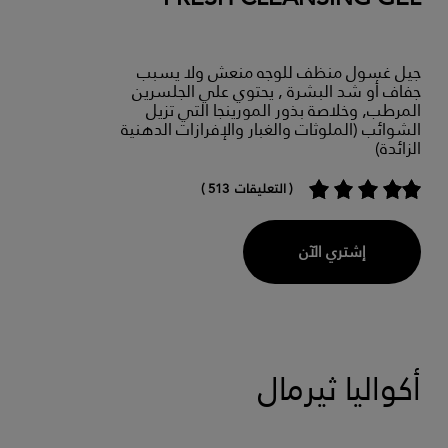
جيل غسول منظف للوجه منعش ولا يسبب
جفاف أو شد البشرة , يحتوي علي الجلسرين
المرطب, وخلاصة بذور المورينجا التي تزيل
الشوائب (الملوثات والغبار والإفرازات الدهنية
الزائدة)
( التعليقات 513 )
إشتري الآن
أكواليا ثيرمال