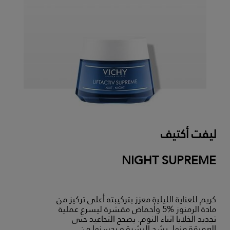
ليفت أكتيف
NIGHT SUPREME
كريم للعناية الليلية معزز بتركيبته أعلى تركيز من
مادة الرمنوز %5 وأحماض مقشرة ليسرع عملية
تجديد الخلايا اثناء النوم. يصحح التجاعيد حتى
العميقة منها. يشد البشرة و يحسنها من