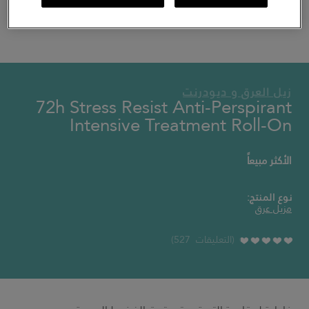
منتجات العائلة زيل العرق و ديودرنت
زيل العرق و ديودرنت
72h Stress Resist Anti-Perspirant
Intensive Treatment Roll-On
الأكثر مبيعاً
نوع المنتج:
مزيل عرق
التعليقات 527