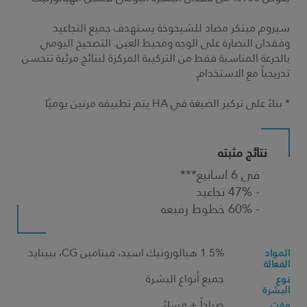
سيروم مبتكر مضاد للشيخوخة يستهدف جميع التجاعيد
وفقدان النضارة على الوجه ومحيط العين. التصحيح اليومي
بالجرعة المناسبة فقط من التركيبة المركزة لنتائج مرئية تتحسن
تدريجياً مع الاستخدام.
* بناءً على تركيز الصيغة في HA يتم تطبيقه مرتين يوميًا
نتائج مثبته
فى 6 اسابيع***
- 47% تجاعيد
- 60% خطوط رفيعه
1.5% هيالورونيك اسيد، فيتامين CG، بيبتايد
المواد
الفعالة
جميع أنواع البشرة
نوع
البشرة
صباحاً + مساءً
وقت