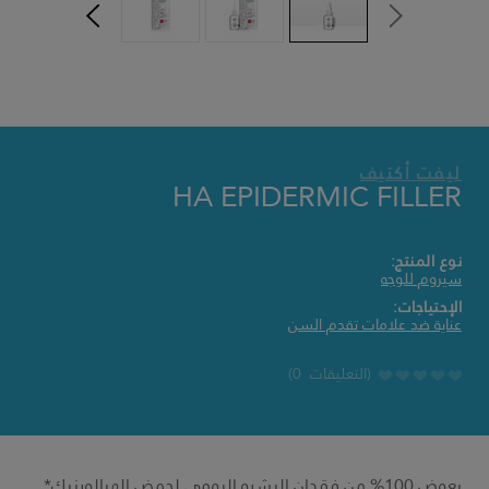
ليفت أكتيف
HA EPIDERMIC FILLER
نوع المنتج:
سيروم للوجه
الإحتياجات:
عناية ضد علامات تقدم السن
التعليقات 0
يعوض 100% من فقدان البشره اليومى لحمض الهيالورنيك*