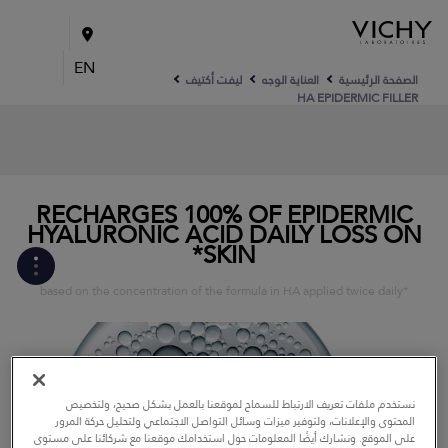
EN
الصفحة الرئيسية
العناية الوجه
ليفت أكتيف
HA EPIDERMIC FILLER
RECHARGES 100% OF EPIDERMIC
HYALURONIC ACID DAILY LOSS ON
SKIN*
*based on the concentration of the formula in HA applied twice daily
VICHY EXPOSOME
INNOVATION: LIFTACTIV
SUPREME HA EPIDERMIC
FILLER
نستخدم ملفات تعريف الارتباط للسماح لموقعنا بالعمل بشكل صحيح، ولتخصيص
تركيبة المنتج
المحتوى والإعلانات، ولتوفير ميزات وسائل التواصل الاجتماعي ولتحليل حركة المرور
على الموقع. ونشارك أيضًا المعلومات حول استخدامك موقعنا مع شركائنا على مستوى