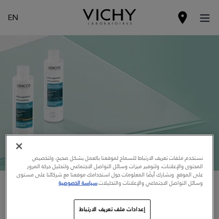
EN
نستخدم ملفات تعريف الارتباط للسماح لموقعنا بالعمل بشكل صحيح، ولتخصيص
المحتوى والإعلانات، ولتوفير ميزات وسائل التواصل الاجتماعي ولتحليل حركة المرور
على الموقع. ونشارك أيضًا المعلومات حول استخدامك موقعنا مع شركائنا على مستوى
فروة الرأس الحساسة
وسائل التواصل الاجتماعي والإعلانات والتحليلات.
سياسة الخصوصية
إعدادات ملف تعريف الارتباط
يوفّر مفعولاً فورياً منذ الاستخدام الأول.*