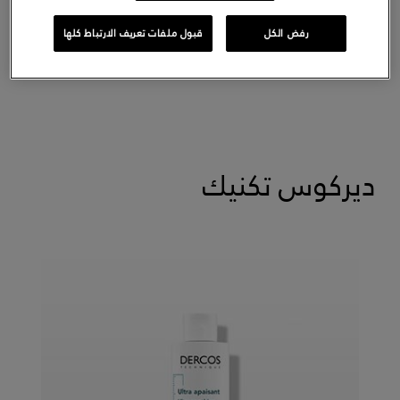
يلطّف فروة الرأس لمدة 48 ساعة.*
علاج ضد الحكّة.
رفض الكل
قبول ملفات تعريف الارتباط كلها
يقوّي الألياف المتحسّسة.
ديركوس تكنيك